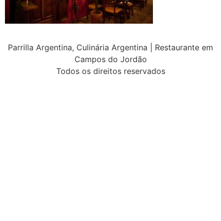
Parrilla Argentina, Culinária Argentina | Restaurante em
Campos do Jordão
Todos os direitos reservados
zbet
starzbet güncel giriş
starzbet giriş
starzbet
starzbet g